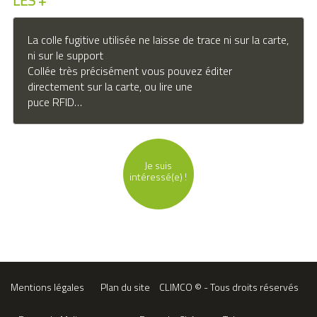
LES +
La colle fugitive utilisée ne laisse de trace ni sur la carte, 
ni sur le support

Collée très précisément vous pouvez éditer 
directement sur la carte, ou lire une 

puce RFID…
Je suis
intéressé(e) !
Mentions légales
Plan du site
CLIMCO © - Tous droits réservés