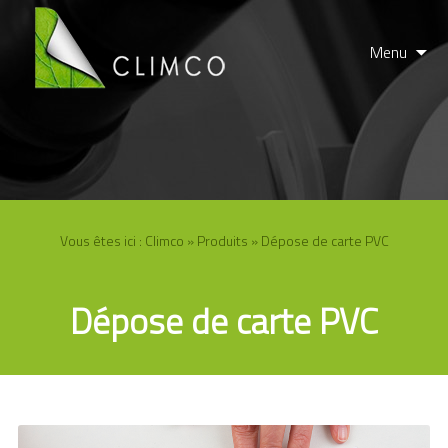
Menu
Vous êtes ici :
Climco
»
Produits
» Dépose de carte PVC
Dépose de carte PVC